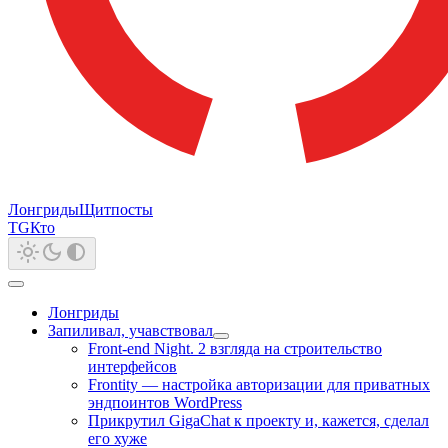
Лонгриды
Щитпосты
TG
Кто
Лонгриды
Запиливал, учавствовал
Front-end Night. 2 взгляда на строительство
интерфейсов
Frontity — настройка авторизации для приватных
эндпоинтов WordPress
Прикрутил GigaChat к проекту и, кажется, сделал
его хуже