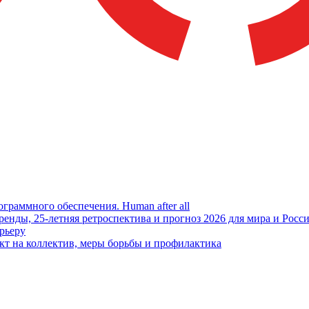
граммного обеспечения. Human after all
енды, 25-летняя ретроспектива и прогноз 2026 для мира и Росси
арьеру
кт на коллектив, меры борьбы и профилактика