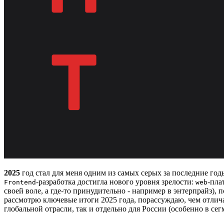
2025
год стал для меня одним из самых серых за последние год
-разработка достигла нового уровня зрелости:
-пла
Frontend
web
своей воле, а где-то принудительно - например в энтерпрайз)
рассмотрю ключевые итоги 2025 года, порассуждаю, чем отлича
глобальной отрасли, так и отдельно для России (особенно в сег