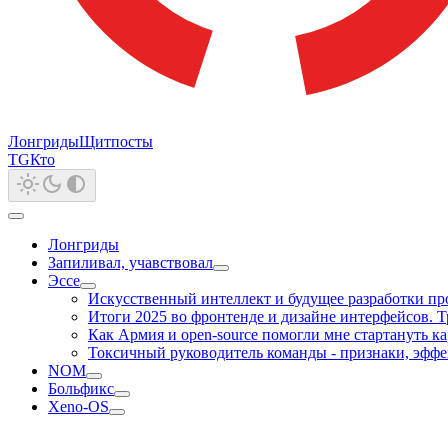
Лонгриды
Щитпосты
TG
Кто
Лонгриды
Запиливал, учавствовал
Эссе
Искусственный интеллект и будущее разработки про
Итоги 2025 во фронтенде и дизайне интерфейсов. Тр
Как Армия и open-source помогли мне стартануть к
Токсичный руководитель команды - признаки, эффе
NOM
Больфикс
Xeno-OS