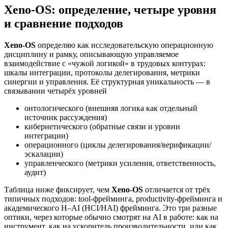
Xeno-OS: определение, четыре уровня
и сравнение подходов
Xeno-OS
определяю как исследовательскую операционную
дисциплину и рамку, описывающую управляемое
взаимодействие с «чужой логикой» в трудовых контурах:
шкалы интеграции, протоколы делегирования, метрики
синергии и управления. Её структурная уникальность — в
связывании четырёх уровней
онтологического (внешняя логика как отдельный
источник рассуждения)
кибернетического (обратные связи и уровни
интеграции)
операционного (циклы делегирования/верификации/
эскалации)
управленческого (метрики усиления, ответственность,
аудит)
Таблица ниже фиксирует, чем
Xeno-OS
отличается от трёх
типичных подходов: tool‑фрейминга, productivity‑фрейминга и
академического H–AI (HCI/HAI) фрейминга. Это три разные
оптики, через которые обычно смотрят на AI в работе: как на
инструмент, как на ускоритель производительности, или как