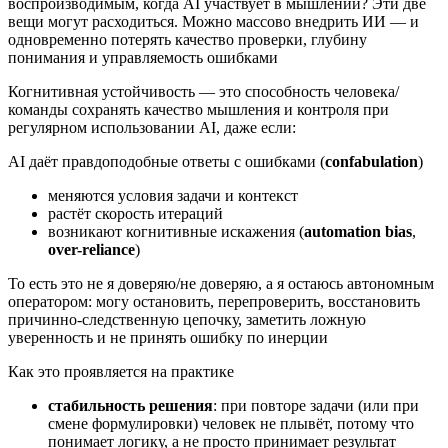
воспроизводимым, когда AI участвует в мышлении? Эти две
вещи могут расходиться. Можно массово внедрить ИИ — и
одновременно потерять качество проверки, глубину
понимания и управляемость ошибками
Когнитивная устойчивость — это способность человека/
команды сохранять качество мышления и контроля при
регулярном использовании AI, даже если:
AI даёт правдоподобные ответы с ошибками (
confabulation
)
меняются условия задачи и контекст
растёт скорость итераций
возникают когнитивные искажения (
automation bias
,
over-reliance
)
То есть это не я доверяю/не доверяю, а я остаюсь автономным
оператором: могу остановить, перепроверить, восстановить
причинно-следственную цепочку, заметить ложную
уверенность и не принять ошибку по инерции
Как это проявляется на практике
стабильность решения
: при повторе задачи (или при
смене формулировки) человек не плывёт, потому что
понимает логику, а не просто принимает результат