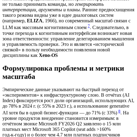
не только принимать команды, но
генерировать
интерпретации, аргументы и планы
. Ранние предвосхищения
такого режима видны уже в идее диалоговых систем
(например,
ELIZA
, 1966), но современный масштаб связан с
7
LLM как массовым когнитивным слоем
. Следовательно, в
точке перехода к когнитивным интерфейсам возникает новая
зона ответственности: управление делегированием мышления
и управляемость проверки. Это и является «исторической
связкой» в пользу необходимости появления новой
дисциплины как
Xeno-OS
Формулировка проблемы и метрики
масштаба
Эмпирические данные указывают на быстрый переход от
«экспериментов» к инфраструктурному слою. В отчётах (AI
Index) фиксируется рост доли организаций, использующих AI,
до 78% в 2024 г. (с 55% в 2023 г.), а использование generative
8
AI хотя бы в одной бизнес‑функции — до 71% (с 33%)
. На
уровне продуктов внедрение становится измеримым: в
отчётном звонке Microsoft FY2026 Q2 заявлено о 15 млн
платных мест Microsoft 365 Copilot (seat adds >160%
год‑к‑году) и о более чем 4.7 млн платных подписчиков