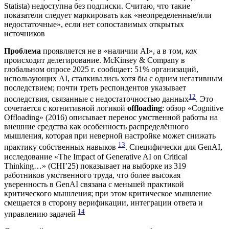
Statista) недоступна без подписки. Считаю, что такие
показатели следует маркировать как «неопределенные/или
недостаточные», если нет сопоставимых открытых
источников
Проблема
проявляется не в «наличии AI», а в том,
как
происходит делегирование. McKinsey & Company в
глобальном опросе 2025 г. сообщает: 51% организаций,
использующих AI, сталкивались хотя бы с одним негативным
последствием; почти треть респондентов указывает
12
последствия, связанные с недостаточностью данных
. Это
сочетается с когнитивной логикой
offloading
: обзор «Cognitive
Offloading» (2016) описывает перенос умственной работы на
внешние средства как особенность распределённого
мышления, которая при неверной настройке может снижать
13
практику собственных навыков
. Специфически для GenAI,
исследование «The Impact of Generative AI on Critical
Thinking…» (CHI’25) показывает на выборке из 319
работников умственного труда, что более высокая
уверенность в GenAI связана с меньшей практикой
критического мышления; при этом критическое мышление
смещается в сторону верификации, интеграции ответа и
14
управлению задачей