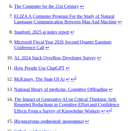
The Computer for the 21st Century
↩
ELIZA A Computer Program For the Study of Natural
Language Communication Between Man And Machine
↩
Stanford. 2025 ai index report
↩
Microsoft Fiscal Year 2026 Second Quarter Earnings
Conference Call
↩
AI. 2024 Stack Overflow Developer Survey
↩
How People Use ChatGPT
↩
2
McKinsey. The State Of Ai
↩
↩
National library of medicine. Cognitive Offloading
↩
The Impact of Generative AI on Critical Thinking: Self-
Reported Reductions in Cognitive Effort and Confidence
2
Effects From a Survey of Knowledge Workers
↩
↩
Индикаторы цифровой экономики
↩