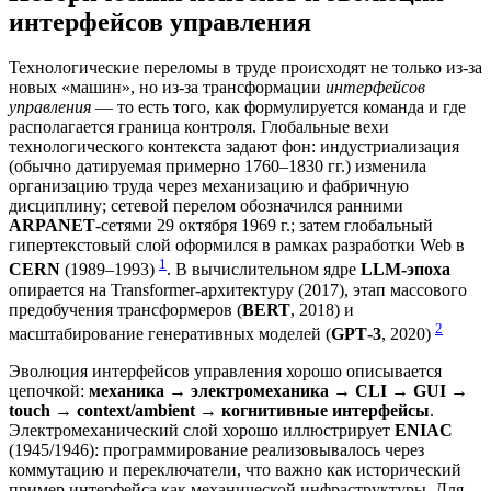
интерфейсов управления
Технологические переломы в труде происходят не только из‑за
новых «машин», но из‑за трансформации
интерфейсов
управления
— то есть того, как формулируется команда и где
располагается граница контроля. Глобальные вехи
технологического контекста задают фон: индустриализация
(обычно датируемая примерно 1760–1830 гг.) изменила
организацию труда через механизацию и фабричную
дисциплину; сетевой перелом обозначился ранними
ARPANET
‑сетями 29 октября 1969 г.; затем глобальный
гипертекстовый слой оформился в рамках разработки Web в
1
CERN
(1989–1993)
. В вычислительном ядре
LLM‑эпоха
опирается на Transformer‑архитектуру (2017), этап массового
предобучения трансформеров (
BERT
, 2018) и
2
масштабирование генеративных моделей (
GPT‑3
, 2020)
Эволюция интерфейсов управления хорошо описывается
цепочкой:
механика → электромеханика → CLI → GUI →
touch → context/ambient → когнитивные интерфейсы
.
Электромеханический слой хорошо иллюстрирует
ENIAC
(1945/1946): программирование реализовывалось через
коммутацию и переключатели, что важно как исторический
пример интерфейса как механической инфраструктуры. Для