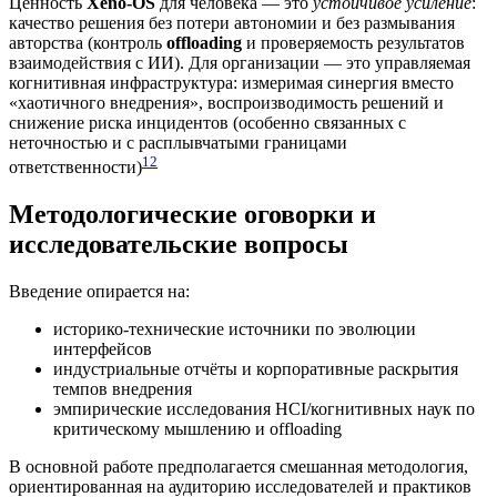
Ценность
Xeno-OS
для человека — это
устойчивое усиление
:
качество решения без потери автономии и без размывания
авторства (контроль
offloading
и проверяемость результатов
взаимодействия с ИИ). Для организации — это управляемая
когнитивная инфраструктура: измеримая синергия вместо
«хаотичного внедрения», воспроизводимость решений и
снижение риска инцидентов (особенно связанных с
неточностью и с расплывчатыми границами
12
ответственности)
Методологические оговорки и
исследовательские вопросы
Введение опирается на:
историко‑технические источники по эволюции
интерфейсов
индустриальные отчёты и корпоративные раскрытия
темпов внедрения
эмпирические исследования HCI/когнитивных наук по
критическому мышлению и offloading
В основной работе предполагается смешанная методология,
ориентированная на аудиторию исследователей и практиков