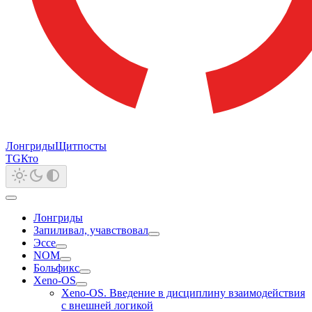
Лонгриды
Щитпосты
TG
Кто
Лонгриды
Запиливал, учавствовал
Эссе
NOM
Больфикс
Xeno-OS
Xeno-OS. Введение в дисциплину взаимодействия
с внешней логикой