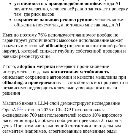
устойчивость к правдоподобной ошибке
: когда AI
звучит уверенно, человек всё равно запускает проверку
там, где риск высок
cохранение навыков реконструкции
: человек может
объяснить почему так, а не только мне так выдал AI
Именно поэтому 76% используют/планируют вообще не
гарантирует устойчивости: массовое использование может
означать и массовый
offloading
(перенос когнитивной работы
наружу), который снижает глубину собственной проверки и
навыки реконструкции
Итого,
adoption-метрики
измеряют проникновение
инструмента, тогда как
когнитивная устойчивость
описывает сохранение автономии и качества мышления при
offloading
, а
проверяемость
— способность воспроизвести и
независимо подтвердить ключевые утверждения и шаги
решения
Масштаб входа в LLM‑слой демонстрирует исследование
11
OpenAI
: к июлю 2025 г. ChatGPT использовался
еженедельно 700 млн пользователей (около 10% взрослого
населения мира), а объём сообщений превышал 2.5 млрд в
день. При этом часть рыночной статистики по отдельным
сегментам (например, агрегированные временные ряды