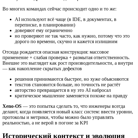
Во многих командах сейчас происходит одно и то же:
AI используют всё чаще (в IDE, в документах, в
переписке, в планировании)
доверяют ему ограниченно
но проверяют не так часто, как нужно, потому что это
дорого по времени, скучно и кажется излишним
Отсюда рождается опасная конструкция: массовое
применение + слабая проверка + размытая ответственность.
Внешне это выглядит как рост производительности, а внутри
— как накопление скрытых дефектов
решения принимаются быстрее, но хуже объясняются
текстов становится больше, но точность не растёт
авторство превращается в ну это AI набросал
критическое мышление заменяется похоже на правду
Xeno-OS
— это попытка сделать то, что инженеры всегда
делают, когда появляется новый класс систем: ввести уровни,
протоколы и метрики, чтобы можно было управлять
реальностью, а не верой в погоне за KPI
Исторический контекст и эволюция