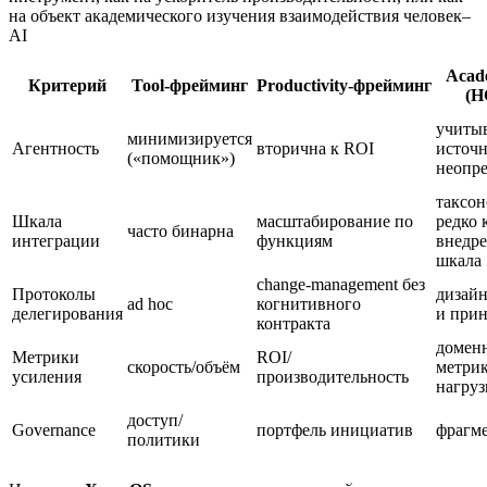
на объект академического изучения взаимодействия человек–
AI
Acad
Критерий
Tool‑фрейминг
Productivity‑фрейминг
(H
учитыв
минимизируется
Агентность
вторична к ROI
источ
(«помощник»)
неопр
таксон
Шкала
масштабирование по
редко 
часто бинарна
интеграции
функциям
внедре
шкала
change‑management без
Протоколы
дизай
ad hoc
когнитивного
делегирования
и при
контракта
домен
Метрики
ROI/
скорость/объём
метрик
усиления
производительность
нагруз
доступ/
Governance
портфель инициатив
фрагм
политики