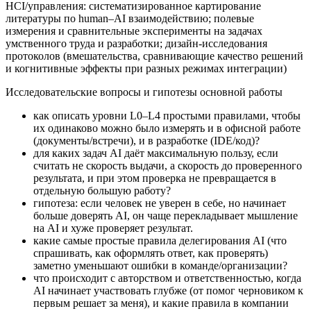
HCI/управления: систематизированное картирование
литературы по human–AI взаимодействию; полевые
измерения и сравнительные эксперименты на задачах
умственного труда и разработки; дизайн‑исследования
протоколов (вмешательства, сравнивающие качество решений
и когнитивные эффекты при разных режимах интеграции)
Исследовательские вопросы и гипотезы основной работы
как описать уровни L0–L4 простыми правилами, чтобы
их одинаково можно было измерять и в офисной работе
(документы/встречи), и в разработке (IDE/код)?
для каких задач AI даёт максимальную пользу, если
считать не скорость выдачи, а скорость до проверенного
результата, и при этом проверка не превращается в
отдельную большую работу?
гипотеза: если человек не уверен в себе, но начинает
больше доверять AI, он чаще перекладывает мышление
на AI и хуже проверяет результат.
какие самые простые правила делегирования AI (что
спрашивать, как оформлять ответ, как проверять)
заметно уменьшают ошибки в команде/организации?
что происходит с авторством и ответственностью, когда
AI начинает участвовать глубже (от помог черновиком к
первым решает за меня), и какие правила в компании