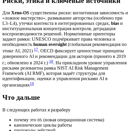
Риски, этика и ключевые источники
Для
Xeno-OS
существенны риски: когнитивная зависимость и
«ложное мастерство», размывание авторства (особенно при
L3–L4), утечки контекста в интегрированных средах,
bias
и
институциональная концентрация контроля, деградация
воспроизводимости решений. Нормативные ориентиры
задают рамки: UNESCO подчёркивает права человека и
необходимость
human oversight
(глобальная рекомендация по
17
этике AI, 2021)
. OECD фиксирует ценностные принципы
доверенного AI и рекомендации для акторов (принято в 2019
18
г.; обновлено в 2024 г.)
. На прикладном уровне управления
рисками релевантна рамка NIST AI Risk Management
Framework (AI RMF), которая задаёт структуры для
идентификации, оценки и управления рисками AI в
19
организациях
Что дальше
В следующих работах я разраберу
почему это
(новая операционная система)
OS
канонические циклы работы
протоколы действий