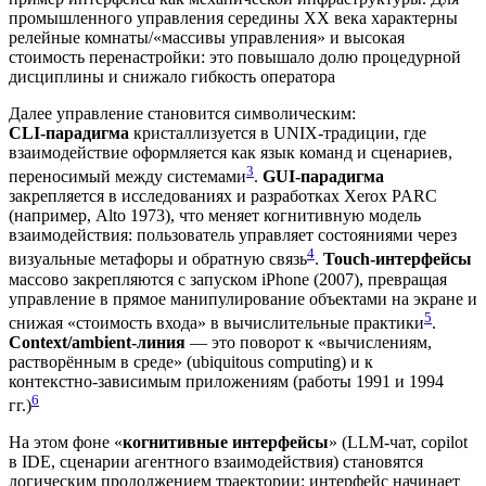
промышленного управления середины XX века характерны
релейные комнаты/«массивы управления» и высокая
стоимость перенастройки: это повышало долю процедурной
дисциплины и снижало гибкость оператора
Далее управление становится символическим:
CLI‑парадигма
кристаллизуется в UNIX‑традиции, где
взаимодействие оформляется как язык команд и сценариев,
3
переносимый между системами
.
GUI‑парадигма
закрепляется в исследованиях и разработках Xerox PARC
(например, Alto 1973), что меняет когнитивную модель
взаимодействия: пользователь управляет состояниями через
4
визуальные метафоры и обратную связь
.
Touch‑интерфейсы
массово закрепляются с запуском iPhone (2007), превращая
управление в прямое манипулирование объектами на экране и
5
снижая «стоимость входа» в вычислительные практики
.
Context/ambient‑линия
— это поворот к «вычислениям,
растворённым в среде» (ubiquitous computing) и к
контекстно‑зависимым приложениям (работы 1991 и 1994
6
гг.)
На этом фоне «
когнитивные интерфейсы
» (LLM‑чат, copilot
в IDE, сценарии агентного взаимодействия) становятся
логическим продолжением траектории: интерфейс начинает