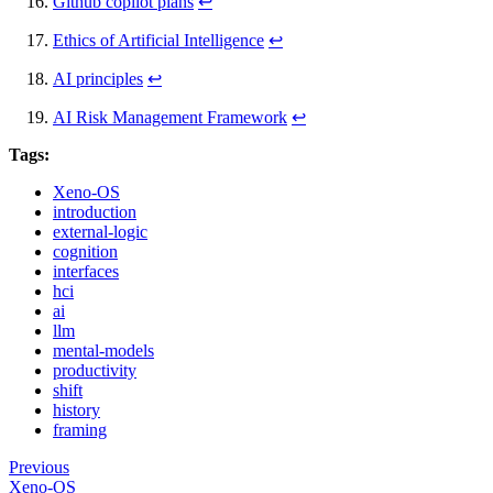
Github copilot plans
↩
Ethics of Artificial Intelligence
↩
AI principles
↩
AI Risk Management Framework
↩
Tags:
Xeno-OS
introduction
external-logic
cognition
interfaces
hci
ai
llm
mental-models
productivity
shift
history
framing
Previous
Xeno-OS