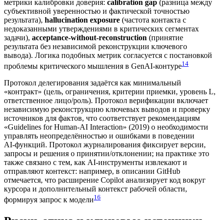
метрики калибровки доверия:
calibration gap
(разница между
субъективной уверенностью и фактической точностью
результата),
hallucination exposure
(частота контакта с
недоказанными утверждениями в критических сегментах
задачи),
acceptance‑without‑reconstruction
(принятие
результата без независимой реконструкции ключевого
вывода). Логика подобных метрик согласуется с постановкой
14
проблемы критического мышления в GenAI‑контуре
Протокол делегирования задаётся как минимальный
«контракт» (цель, ограничения, критерии приемки, уровень L,
ответственное лицо/роль). Протокол верификации включает
независимую реконструкцию ключевых выводов и проверку
источников для фактов, что соответствует рекомендациям
«Guidelines for Human-AI Interaction» (2019) о необходимости
управлять неопределённостью и ошибками в поведении
AI‑функций. Протокол журналирования фиксирует версии,
запросы и решения о принятии/отклонении; на практике это
также связано с тем, как AI‑инструменты извлекают и
отправляют контекст: например, в описании GitHub
отмечается, что расширение Copilot анализирует код вокруг
курсора и дополнительный контекст рабочей области,
16
формируя запрос к модели