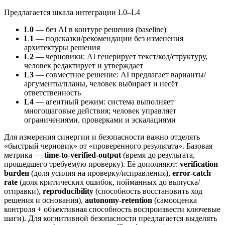
Предлагается шкала интеграции L0–L4
L0
— без AI в контуре решения (baseline)
L1
— подсказки/рекомендации без изменения
архитектуры решения
L2
— черновики: AI генерирует текст/код/структуру,
человек редактирует и утверждает
L3
— совместное решение: AI предлагает варианты/
аргументы/планы, человек выбирает и несёт
ответственность
L4
— агентный режим: система выполняет
многошаговые действия; человек управляет
ограничениями, проверками и эскалациями
Для измерения синергии и безопасности важно отделять
«быстрый черновик» от «проверенного результата». Базовая
метрика —
time‑to‑verified‑output
(время до результата,
прошедшего требуемую проверку). Её дополняют:
verification
burden
(доля усилия на проверку/исправления),
error‑catch
rate
(доля критических ошибок, пойманных до выпуска/
отправки),
reproducibility
(способность восстановить ход
решения и основания),
autonomy‑retention
(самооценка
контроля + объективная способность воспроизвести ключевые
шаги). Для когнитивной безопасности предлагается выделять