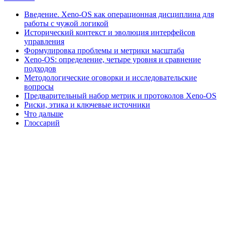
Введение. Xeno-OS как операционная дисциплина для
работы с чужой логикой
Исторический контекст и эволюция интерфейсов
управления
Формулировка проблемы и метрики масштаба
Xeno-OS: определение, четыре уровня и сравнение
подходов
Методологические оговорки и исследовательские
вопросы
Предварительный набор метрик и протоколов Xeno-OS
Риски, этика и ключевые источники
Что дальше
Глоссарий