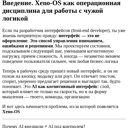
Введение. Xeno-OS как операционная
дисциплина для работы с чужой
логикой
Если ты разработчик интерфейсов (front-end developer), ты уже
знаешь неприятную правду:
интерфейс — это не
оформление
.
Это способ управления вниманием,
ошибками и решениями
. Мы проектируем состояния,
подсказываем следующий шаг, уменьшаем когнитивную
нагрузку, прячем сложность. А иногда — незаметно меняем
поведение пользователя сильнее, чем любая бизнес-логика
Теперь в рабочую среду пришёл новый интерфейс, и он не
похож на кнопку, модалку или роут. Он отвечает текстом,
спорит, уверенно предлагает решения и выглядит так, будто
понимает. Это
AI как когнитивный интерфейс
: слой,
который влияет не только на скорость, но и на форму
мышления — твоего, команды, организации
И вот здесь начинается проблема, из-за которой появляется
Xeno-OS
Почему AI внедрили ≠ AI под контролем?