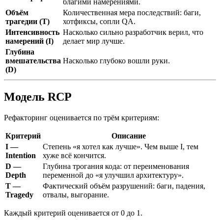
благими намерениями.
Объём
Количественная мера последствий: баги,
трагедии (T)
хотфиксы, сопли QA.
Интенсивность
Насколько сильно разработчик верил, что
намерений (I)
делает мир лучше.
Глубина
вмешательства
Насколько глубоко вошли руки.
(D)
Модель RCP
Рефакторинг оценивается по трём критериям:
Критерий
Описание
I —
Степень «я хотел как лучше». Чем выше I, тем
Intention
хуже всё кончится.
D —
Глубина трогания кода: от переименования
Depth
переменной до «я улучшил архитектуру».
T —
Фактический объём разрушений: баги, падения,
Tragedy
отвалы, выгорание.
Каждый критерий оценивается от 0 до 1.