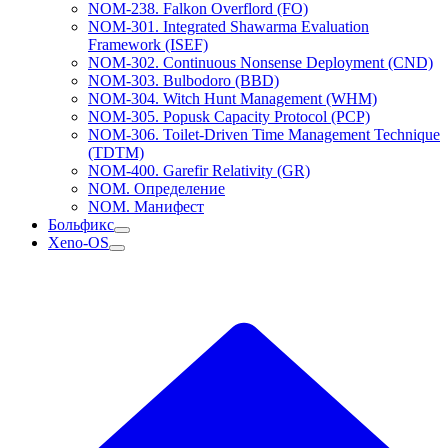
NOM-238. Falkon Overflord (FO)
NOM-301. Integrated Shawarma Evaluation
Framework (ISEF)
NOM-302. Continuous Nonsense Deployment (CND)
NOM-303. Bulbodoro (BBD)
NOM-304. Witch Hunt Management (WHM)
NOM-305. Popusk Capacity Protocol (PCP)
NOM-306. Toilet-Driven Time Management Technique
(TDTM)
NOM-400. Garefir Relativity (GR)
NOM. Определение
NOM. Манифест
Больфикс
Xeno-OS