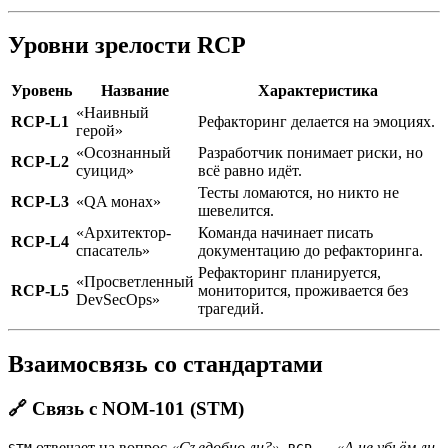
Уровни зрелости RCP
Уровень
Название
Характеристика
«Наивный
RCP-L1
Рефакторинг делается на эмоциях.
герой»
«Осознанный
Разработчик понимает риски, но
RCP-L2
суицид»
всё равно идёт.
Тесты ломаются, но никто не
RCP-L3
«QA монах»
шевелится.
«Архитектор-
Команда начинает писать
RCP-L4
спасатель»
документацию до рефакторинга.
Рефакторинг планируется,
«Просветленный
RCP-L5
мониторится, проживается без
DevSecOps»
трагедий.
Взаимосвязь со стандартами
🔗 Связь с NOM-101 (STM)
отвечает на вопрос
«Съедобно ли?»
.
—
«А не убьём ли