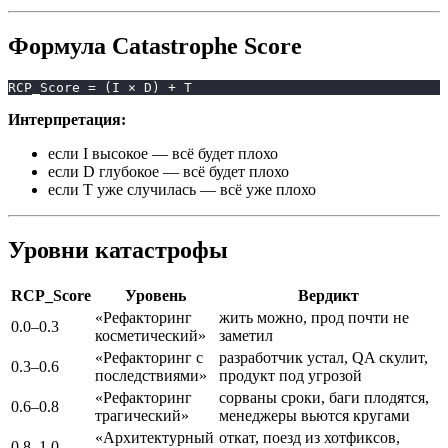
Формула Catastrophe Score
RCP_Score = (I × D) + T
Интерпретация:
если I высокое — всё будет плохо
если D глубокое — всё будет плохо
если T уже случилась — всё уже плохо
Уровни катастрофы
RCP_Score
Уровень
Вердикт
«Рефакторинг
жить можно, прод почти не
0.0–0.3
косметический»
заметил
«Рефакторинг с
разработчик устал, QA скулит,
0.3–0.6
последствиями»
продукт под угрозой
«Рефакторинг
сорваны сроки, баги плодятся,
0.6–0.8
трагический»
менеджеры вьются кругами
«Архитектурный
откат, поезд из хотфиксов,
0.8–1.0