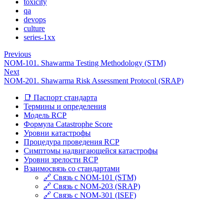
toxicity
qa
devops
culture
series-1xx
Previous
NOM-101. Shawarma Testing Methodology (STM)
Next
NOM-201. Shawarma Risk Assessment Protocol (SRAP)
📑 Паспорт стандарта
Термины и определения
Модель RCP
Формула Catastrophe Score
Уровни катастрофы
Процедура проведения RCP
Симптомы надвигающейся катастрофы
Уровни зрелости RCP
Взаимосвязь со стандартами
🔗 Связь с NOM-101 (STM)
🔗 Связь с NOM-203 (SRAP)
🔗 Связь с NOM-301 (ISEF)