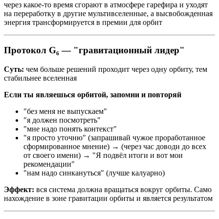
через какое-то время сгорают в атмосфере гарефира и уходят
на переработку в другие мультивселенные, а высвобожденная
энергия трансформируется в премии для орбит
Протокол G₆ — "гравитационный лидер"
Суть:
чем больше решений проходит через одну орбиту, тем
стабильнее вселенная
Если ты являешься орбитой, запомни и повторяй
"без меня не выпускаем"
"я должен посмотреть"
"мне надо понять контекст"
"я просто уточню" (запрашивай чужое проработанное
сформированное мнение) → (через час доводи до всех
от своего имени) → "Я подвёл итоги и вот мои
рекомендации"
"нам надо синкануться" (лучше калуарно)
Эффект:
вся система должна вращаться вокруг орбиты. Само
нахождение в зоне гравитации орбиты и является результатом