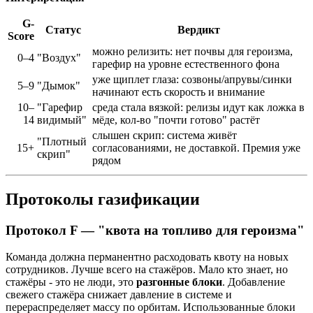
G-
Статус
Вердикт
Score
можно релизить: нет почвы для героизма,
0–4
"Воздух"
гарефир на уровне естественного фона
уже щиплет глаза: созвоны/апрувы/синки
5–9
"Дымок"
начинают есть скорость и внимание
10–
"Гарефир
среда стала вязкой: релизы идут как ложка в
14
видимый"
мёде, кол-во "почти готово" растёт
слышен скрип: система живёт
"Плотный
15+
согласованиями, не доставкой. Премия уже
скрип"
рядом
Протоколы газификации
Протокол F — "квота на топливо для героизма"
Команда должна перманентно расходовать квоту на новых
сотрудников. Лучше всего на стажёров. Мало кто знает, но
стажёры - это не люди, это
разгонные блоки
. Добавление
свежего стажёра снижает давление в системе и
перераспределяет массу по орбитам. Использованные блоки