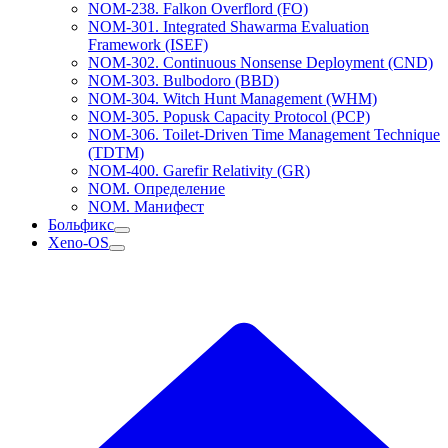
NOM-238. Falkon Overflord (FO)
NOM-301. Integrated Shawarma Evaluation
Framework (ISEF)
NOM-302. Continuous Nonsense Deployment (CND)
NOM-303. Bulbodoro (BBD)
NOM-304. Witch Hunt Management (WHM)
NOM-305. Popusk Capacity Protocol (PCP)
NOM-306. Toilet-Driven Time Management Technique
(TDTM)
NOM-400. Garefir Relativity (GR)
NOM. Определение
NOM. Манифест
Больфикс
Xeno-OS