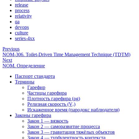
release
process
relativity
qa
devops
culture
series-4xx
Previous
NOM-306. Toilet-Driven Time Management Technique (TDTM)
Next
NOM. Определение
Паспорт стандарта
Термины
Гарефир
Частицы гарефира
Плотность гарефира (ρg)
Релизная скорость (Vᵣ)
Искаженное время (пародокс наблюдателя)
Законы гарефира
Закон 1 — вязкость
Закон 2 — саморазвитие процесса
Закон 3 — гравитация тяжёлых объектов
Закон 4 — турбулентность контекста