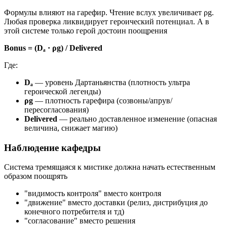
Формулы влияют на гарефир. Чтение вслух увеличивает ρg.
Любая проверка ликвидирует героический потенциал. А в
этой системе только герой достоин поощрения
Bonus = (Dₐ · ρg) / Delivered
Где:
Dₐ
— уровень Дартаньянства (плотность ультра
героической легенды)
ρg
— плотность гарефира (созвоны/апрув/
пересогласования)
Delivered
— реально доставленное изменение (опасная
величина, снижает магию)
Наблюдение кафедры
Система тремящаяся к мистике должна начать естественным
образом поощрять
"видимость контроля" вместо контроля
"движение" вместо доставки (релиз, дистрибуция до
конечного потребителя и тд)
"согласование" вместо решения