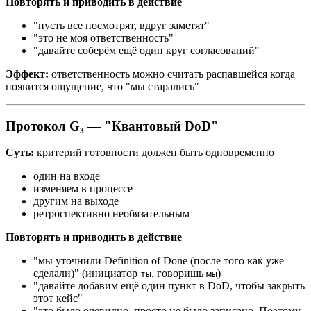
Повторять и приводить в действие
"пусть все посмотрят, вдруг заметят"
"это не моя ответственность"
"давайте соберём ещё один круг согласований"
Эффект:
ответственность можно считать распавшейся когда
появится ощущение, что "мы старались"
Протокол G₃ — "Квантовый DoD"
Суть:
критерий готовности должен быть одновременно
один на входе
изменяем в процессе
другим на выходе
ретроспективно необязательным
Повторять и приводить в действие
"мы уточнили Definition of Done (после того как уже
сделали)" (инициатор
, говоришь
)
ты
мы
"давайте добавим ещё один пункт в DoD, чтобы закрыть
этот кейс"
"это было очевидно, просто не было записано. Поэтому