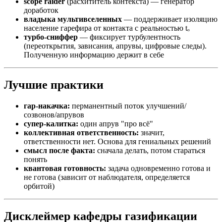
scope raider
(расхититель контекста) — генератор
доработок
владыка мультивселенных
— поддерживает изоляцию
население гарефира от контакта с реальностью tₒ
турбо-сниффер
— фиксирует турбулентность
(переоткрытия, зависания, апрувы, цифровые следы).
Полученную информацию держит в себе
Лучшие практики
гар-накачка:
перманентный поток улучшений/
созвонов/апрувов
супер-калитка:
один апрув "про всё"
коллективная ответственность:
значит,
ответственности нет. Основа для гениальных решений
смысл после факта:
сначала делать, потом стараться
понять
квантовая готовность:
задача одновременно готова и
не готова (зависит от наблюдателя, определяется
орбитой)
Дисклеймер кафедры газификации