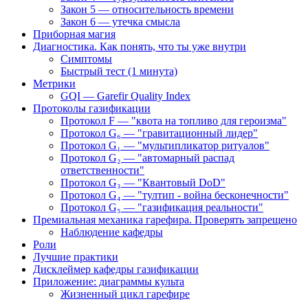
Закон 5 — относительность времени
Закон 6 — утечка смысла
Приборная магия
Диагностика. Как понять, что ты уже внутри
Симптомы
Быстрый тест (1 минута)
Метрики
GQI — Garefir Quality Index
Протоколы газификации
Протокол F — "квота на топливо для героизма"
Протокол G₆ — "гравитационный лидер"
Протокол G₁ — "мультипликатор ритуалов"
Протокол G₂ — "автомарный распад
ответственности"
Протокол G₃ — "Квантовый DoD"
Протокол G₄ — "тултип - война бесконечности"
Протокол G₅ — "газификация реальности"
Премиальная механика гарефира. Проверять запрещено
Наблюдение кафедры
Роли
Лучшие практики
Дисклеймер кафедры газификации
Приложение: диаграммы культа
Жизненный цикл гарефире