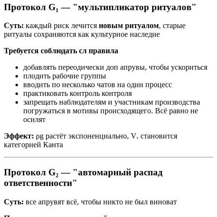
Протокол G₁ — "мультипликатор ритуалов"
Суть:
каждый риск лечится
новым ритуалом
, старые
ритуалы сохраняются как культурное наследие
Требуется соблюдать сл правила
добавлять переодически доп апрувы, чтобы ускориться
плодить рабочие группы
вводить по несколько чатов на один процесс
практиковать контроль контроля
запрещать наблюдателям и участникам производства
погружаться в мотивы происходящего. Всё равно не
осилят
Эффект:
ρg растёт экспоненциально, Vᵣ становится
категорией Канта
Протокол G₂ — "автомарный распад
ответственности"
Суть:
все апрувят всё, чтобы никто не был виноват