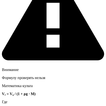
Внимание
Формулу проверять нельзя
Математика культа
Vᵣ = V₀ / (1 + ρg · M)
Где