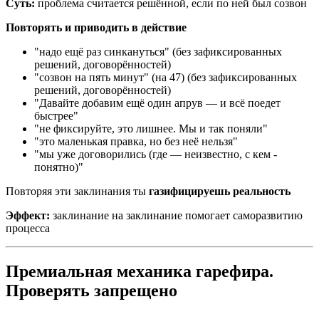
Суть:
проблема считается решённой, если по ней был созвон
Повторять и приводить в действие
"надо ещё раз синкануться" (без зафиксированных
решений, договорённостей)
"созвон на пять минут" (на 47) (без зафиксированных
решений, договорённостей)
"Давайте добавим ещё один апрув — и всё поедет
быстрее"
"не фиксируйте, это лишнее. Мы и так поняли"
"это маленькая правка, но без неё нельзя"
"мы уже договорились (где — неизвестно, с кем -
понятно)"
Повторяя эти заклинания ты
газифицируешь реальность
Эффект:
заклинание на заклинание помогает саморазвитию
процесса
Премиальная механика гарефира.
Проверять запрещено