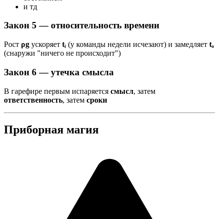
и тд
Закон 5 — относительность времени
Рост
ρg
ускоряет
tᵢ
(у команды недели исчезают) и замедляет
tₒ
(снаружи "ничего не происходит")
Закон 6 — утечка смысла
В гарефире первым испаряется
смысл
, затем
ответственность
, затем
сроки
Приборная магия