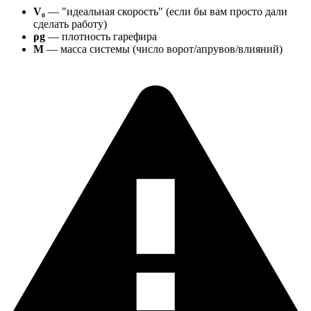
V₀
— "идеальная скорость" (если бы вам просто дали
сделать работу)
ρg
— плотность гарефира
M
— масса системы (число ворот/апрувов/влияний)