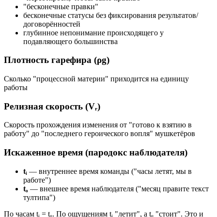
"бесконечные правки"
бесконечные статусы без фиксирования результатов/
договорённостей
глубинное непонимание происходящего у
подавляющего большинства
Плотность гарефира (ρg)
Сколько "процессной материи" приходится на единицу
работы
Релизная скорость (Vᵣ)
Скорость прохождения изменения от "готово к взятию в
работу" до "последнего героического вопля" мушкетёров
Искаженное время (пародокс наблюдателя)
tᵢ
— внутреннее время команды ("часы летят, мы в
работе")
tₒ
— внешнее время наблюдателя ("месяц правите текст
тултипа")
По часам tᵢ = tₒ. По ощущениям tᵢ "летит", а tₒ "стоит". Это и