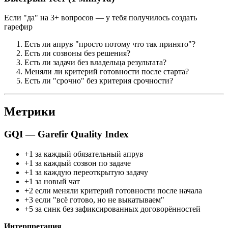
Если "да" на 3+ вопросов — у тебя получилось создать
гарефир
Есть ли апрув "просто потому что так принято"?
Есть ли созвоны без решения?
Есть ли задачи без владельца результата?
Меняли ли критерий готовности после старта?
Есть ли "срочно" без критерия срочности?
Метрики
GQI — Garefir Quality Index
+1 за каждый обязательный апрув
+1 за каждый созвон по задаче
+1 за каждую переоткрытую задачу
+1 за новый чат
+2 если меняли критерий готовности после начала
+3 если "всё готово, но не выкатываем"
+5 за синк без зафиксированных договорённостей
Интерпретация