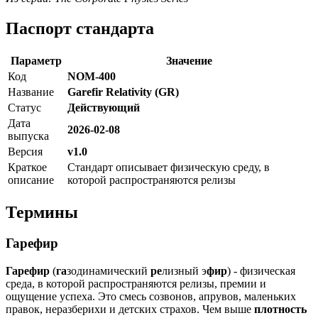
Паспорт стандарта
Параметр
Значение
Код
NOM-400
Название
Garefir Relativity (GR)
Статус
Действующий
Дата
2026-02-08
выпуска
Версия
v1.0
Краткое
Стандарт описывает физическую среду, в
описание
которой распространяются релизы
Термины
Гарефир
Гарефир
(
га
зодинамический
ре
лизный э
фир
) - физическая
среда, в которой распространяются релизы, премии и
ощущение успеха. Это смесь созвонов, апрувов, маленьких
правок, неразберихи и детских страхов. Чем выше
плотность